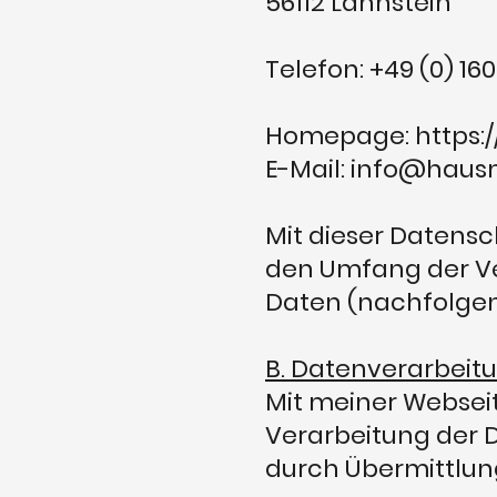
56112 Lahnstein
Telefon: +49 (0) 1
Homepage:
https:
E-Mail: info@haus
Mit dieser Datensc
den Umfang der V
Daten (nachfolgen
B. Datenverarbeit
Mit meiner Webseit
Verarbeitung der 
durch Übermittlun